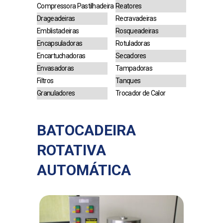
Compressora Pastilhadeira
Reatores
Drageadeiras
Recravadeiras
Emblistadeiras
Rosqueadeiras
Encapsuladoras
Rotuladoras
Encartuchadoras
Secadores
Envasadoras
Tampadoras
Filtros
Tanques
Granuladores
Trocador de Calor
BATOCADEIRA
ROTATIVA
AUTOMÁTICA