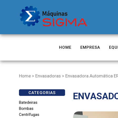
HOME
EMPRESA
EQU
Home
>
Envasadoras
>
Envasadora Automática ERL
CATEGORIAS
ENVASADO
Batedeiras
Bombas
Centrífugas