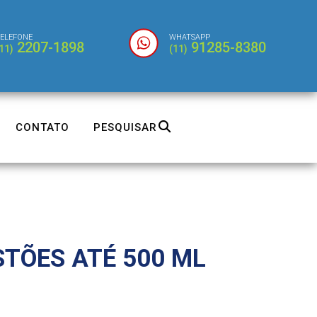
ELEFONE
WHATSAPP
2207-1898
91285-8380
11)
(11)
CONTATO
PESQUISAR
STÕES ATÉ 500 ML