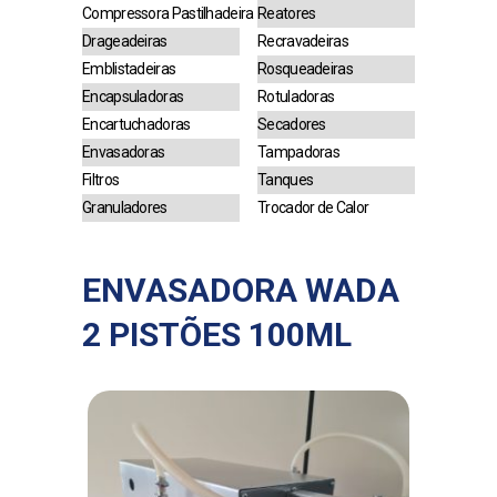
Compressora Pastilhadeira
Reatores
Drageadeiras
Recravadeiras
Emblistadeiras
Rosqueadeiras
Encapsuladoras
Rotuladoras
Encartuchadoras
Secadores
Envasadoras
Tampadoras
Filtros
Tanques
Granuladores
Trocador de Calor
ENVASADORA WADA
2 PISTÕES 100ML