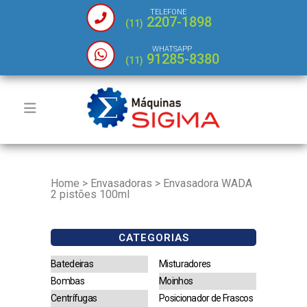
TELEFONE
2207-1898
(11)
WHATSAPP
91285-8380
(11)
Home
>
Envasadoras
>
Envasadora WADA
2 pistões 100ml
CATEGORIAS
Batedeiras
Misturadores
Bombas
Moinhos
Centrífugas
Posicionador de Frascos