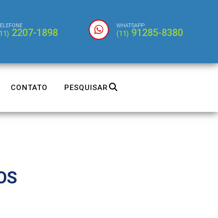
ELEFONE
WHATSAPP
2207-1898
91285-8380
11)
(11)
CONTATO
PESQUISAR
OS