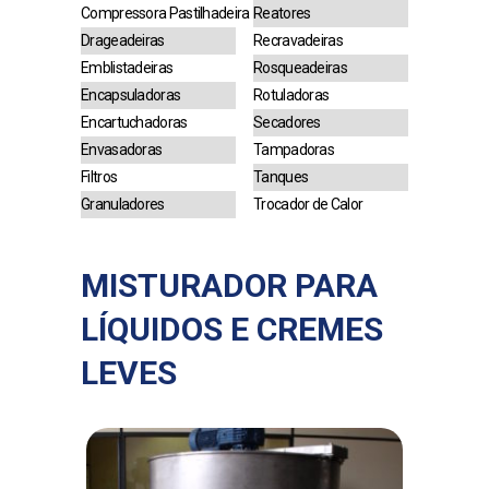
Compressora Pastilhadeira
Reatores
Drageadeiras
Recravadeiras
Emblistadeiras
Rosqueadeiras
Encapsuladoras
Rotuladoras
Encartuchadoras
Secadores
Envasadoras
Tampadoras
Filtros
Tanques
Granuladores
Trocador de Calor
MISTURADOR PARA
LÍQUIDOS E CREMES
LEVES