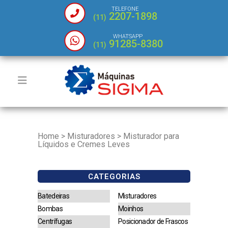
TELEFONE
2207-1898
(11)
WHATSAPP
91285-8380
(11)
Home
>
Misturadores
>
Misturador para
Líquidos e Cremes Leves
CATEGORIAS
Batedeiras
Misturadores
Bombas
Moinhos
Centrífugas
Posicionador de Frascos