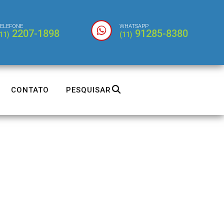
ELEFONE
WHATSAPP
2207-1898
91285-8380
11)
(11)
CONTATO
PESQUISAR