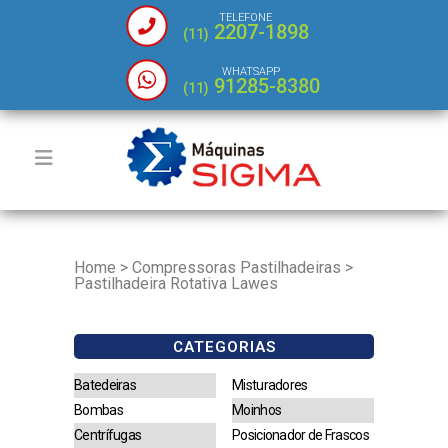
TELEFONE
2207-1898
(11)
WHATSAPP
91285-8380
(11)
Home
>
Compressoras Pastilhadeiras
>
Pastilhadeira Rotativa Lawes
CATEGORIAS
Batedeiras
Misturadores
Bombas
Moinhos
Centrífugas
Posicionador de Frascos